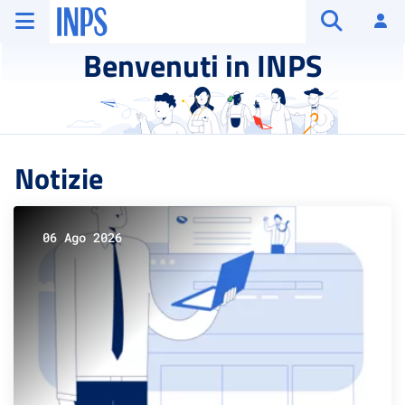
Vai al menu principale
Vai al contenuto principale
Vai al pie' di pagina
INPS ()
Ac
Apri cerca
Benvenuti in INPS
Notizie
06 Ago 2026