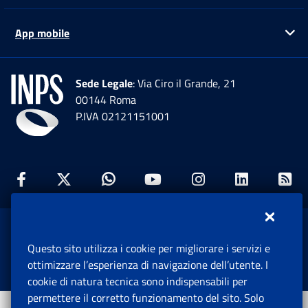
App mobile
Ap
Sede Legale
: Via Ciro il Grande, 21
00144 Roma
P.IVA 02121151001
Facebook: Apre una nuova finestra
Twitter: Apre una nuova finestra
Whatsapp: Apre una nuova fi
Youtube: Apre una nuo
Instagram: Apre
Linkedin:
Rs
www.inps.gov.it © 1997-2026
Questo sito utilizza i cookie per migliorare i servizi e
Istituto Nazionale Previdenza Sociale.
ottimizzare l’esperienza di navigazione dell’utente. I
Tutti i diritti riservati.
cookie di natura tecnica sono indispensabili per
permettere il corretto funzionamento del sito. Solo