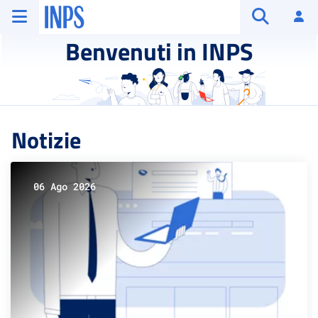
Vai al menu principale
Vai al contenuto principale
Vai al pie' di pagina
INPS ()
Ac
Apri cerca
Benvenuti in INPS
Notizie
06 Ago 2026