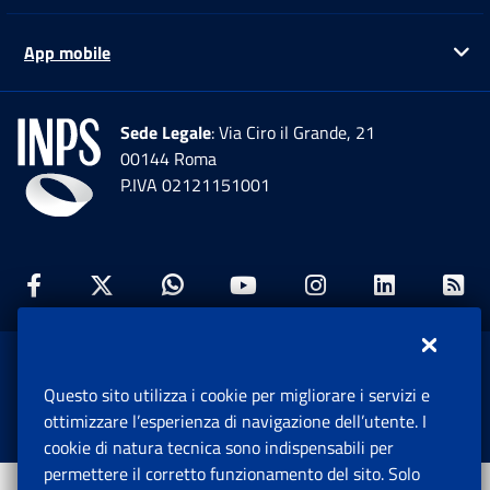
App mobile
Ap
Sede Legale
: Via Ciro il Grande, 21
00144 Roma
P.IVA 02121151001
Facebook: Apre una nuova finestra
Twitter: Apre una nuova finestra
Whatsapp: Apre una nuova fi
Youtube: Apre una nuo
Instagram: Apre
Linkedin:
Rs
www.inps.gov.it © 1997-2026
Questo sito utilizza i cookie per migliorare i servizi e
Istituto Nazionale Previdenza Sociale.
ottimizzare l’esperienza di navigazione dell’utente. I
Tutti i diritti riservati.
cookie di natura tecnica sono indispensabili per
permettere il corretto funzionamento del sito. Solo