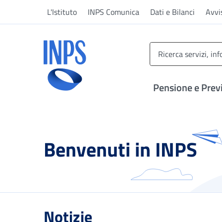
Vai al menu principale
Vai al contenuto principale
Vai al pie' di pagina
L'Istituto
INPS Comunica
Dati e Bilanci
Avvi
INPS ()
Pensione e Prev
Benvenuti in INPS
Notizie