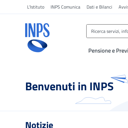
Vai al menu principale
Vai al contenuto principale
Vai al pie' di pagina
L'Istituto
INPS Comunica
Dati e Bilanci
Avvi
INPS ()
Pensione e Prev
Benvenuti in INPS
Notizie