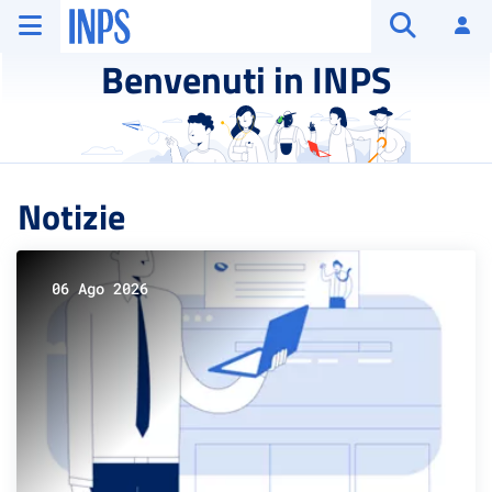
Vai al menu principale
Vai al contenuto principale
Vai al pie' di pagina
INPS ()
Ac
Apri cerca
Benvenuti in INPS
Notizie
06 Ago 2026