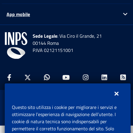
App mobile
Ap
Sede Legale
: Via Ciro il Grande, 21
00144 Roma
P.IVA 02121151001
Facebook: Apre una nuova finestra
Twitter: Apre una nuova finestra
Whatsapp: Apre una nuova fi
Youtube: Apre una nuo
Instagram: Apre
Linkedin:
Rs
www.inps.gov.it © 1997-2026
Questo sito utilizza i cookie per migliorare i servizi e
Istituto Nazionale Previdenza Sociale.
ottimizzare l’esperienza di navigazione dell’utente. I
Tutti i diritti riservati.
cookie di natura tecnica sono indispensabili per
permettere il corretto funzionamento del sito. Solo