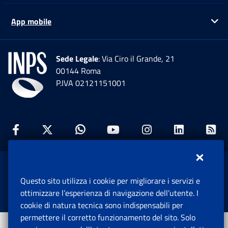
App mobile
Ap
Sede Legale
: Via Ciro il Grande, 21
00144 Roma
P.IVA 02121151001
Facebook: Apre una nuova finestra
Twitter: Apre una nuova finestra
Whatsapp: Apre una nuova fi
Youtube: Apre una nuo
Instagram: Apre
Linkedin:
Rs
www.inps.gov.it © 1997-2026
Questo sito utilizza i cookie per migliorare i servizi e
Istituto Nazionale Previdenza Sociale.
ottimizzare l’esperienza di navigazione dell’utente. I
Tutti i diritti riservati.
cookie di natura tecnica sono indispensabili per
permettere il corretto funzionamento del sito. Solo