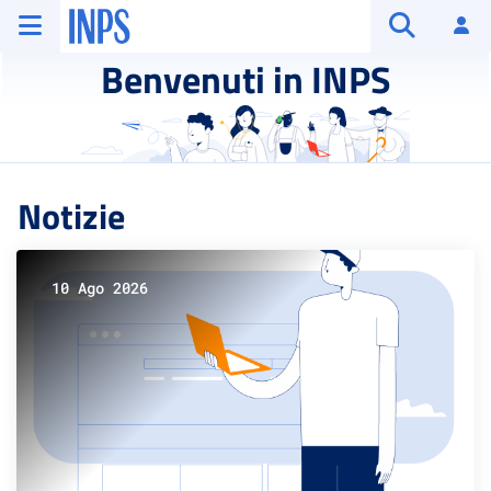
Vai al menu principale
Vai al contenuto principale
Vai al pie' di pagina
INPS ()
Ac
Apri cerca
Benvenuti in INPS
Notizie
10 Ago 2026