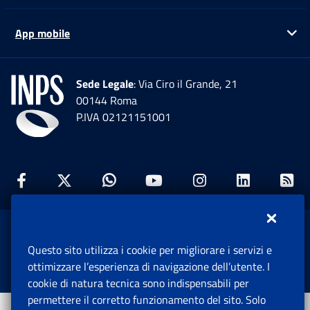
App mobile
Ap
Sede Legale
: Via Ciro il Grande, 21
00144 Roma
P.IVA 02121151001
Facebook: Apre una nuova finestra
Twitter: Apre una nuova finestra
Whatsapp: Apre una nuova fi
Youtube: Apre una nuo
Instagram: Apre
Linkedin:
Rs
www.inps.gov.it © 1997-2026
Questo sito utilizza i cookie per migliorare i servizi e
Istituto Nazionale Previdenza Sociale.
ottimizzare l’esperienza di navigazione dell’utente. I
Tutti i diritti riservati.
cookie di natura tecnica sono indispensabili per
permettere il corretto funzionamento del sito. Solo