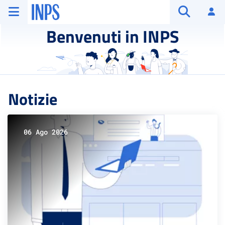
Vai al menu principale
Vai al contenuto principale
Vai al pie' di pagina
INPS ()
Ac
Apri cerca
Benvenuti in INPS
Notizie
06 Ago 2026