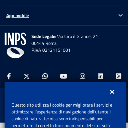
App mobile
Ap
Sede Legale
: Via Ciro il Grande, 21
00144 Roma
P.IVA 02121151001
Facebook: Apre una nuova finestra
Twitter: Apre una nuova finestra
Whatsapp: Apre una nuova fi
Youtube: Apre una nuo
Instagram: Apre
Linkedin:
Rs
www.inps.gov.it © 1997-2026
Questo sito utilizza i cookie per migliorare i servizi e
Istituto Nazionale Previdenza Sociale.
ottimizzare l’esperienza di navigazione dell’utente. I
Tutti i diritti riservati.
cookie di natura tecnica sono indispensabili per
permettere il corretto funzionamento del sito. Solo