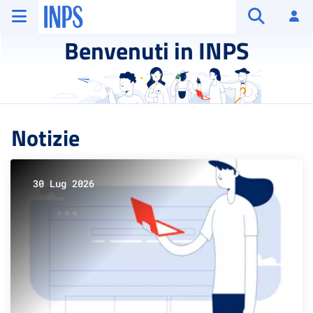
Vai al menu principale
Vai al contenuto principale
Vai al pie' di pagina
INPS ()
Ac
Apri cerca
Benvenuti in INPS
Notizie
30 Lug 2026