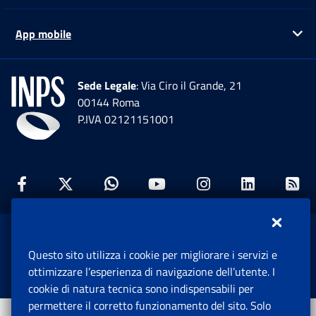
App mobile
Ap
Sede Legale
: Via Ciro il Grande, 21
00144 Roma
P.IVA 02121151001
Facebook: Apre una nuova finestra
Twitter: Apre una nuova finestra
Whatsapp: Apre una nuova fi
Youtube: Apre una nuo
Instagram: Apre
Linkedin:
Rs
www.inps.gov.it © 1997-2026
Questo sito utilizza i cookie per migliorare i servizi e
Istituto Nazionale Previdenza Sociale.
ottimizzare l’esperienza di navigazione dell’utente. I
Tutti i diritti riservati.
cookie di natura tecnica sono indispensabili per
permettere il corretto funzionamento del sito. Solo