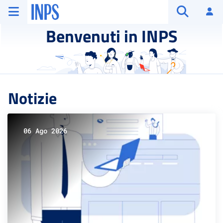
Vai al menu principale
Vai al contenuto principale
Vai al pie' di pagina
INPS ()
Ac
Apri cerca
Benvenuti in INPS
Notizie
06 Ago 2026