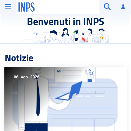
Vai al menu principale
Vai al contenuto principale
Vai al pie' di pagina
INPS ()
Ac
Apri cerca
Benvenuti in INPS
Notizie
06 Ago 2026