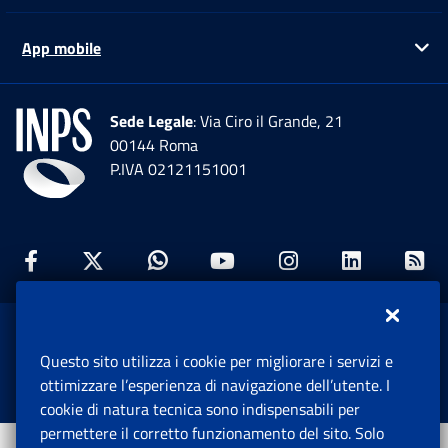
App mobile
Ap
Sede Legale
: Via Ciro il Grande, 21
00144 Roma
P.IVA 02121151001
Facebook: Apre una nuova finestra
Twitter: Apre una nuova finestra
Whatsapp: Apre una nuova fi
Youtube: Apre una nuo
Instagram: Apre
Linkedin:
Rs
www.inps.gov.it © 1997-2026
Questo sito utilizza i cookie per migliorare i servizi e
Istituto Nazionale Previdenza Sociale.
ottimizzare l’esperienza di navigazione dell’utente. I
Tutti i diritti riservati.
cookie di natura tecnica sono indispensabili per
permettere il corretto funzionamento del sito. Solo