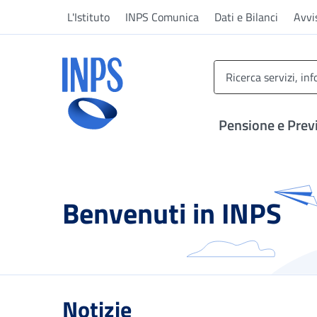
Vai al menu principale
Vai al contenuto principale
Vai al pie' di pagina
L'Istituto
INPS Comunica
Dati e Bilanci
Avvi
INPS ()
Pensione e Prev
Benvenuti in INPS
Notizie