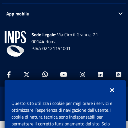
App mobile
Ap
Sede Legale
: Via Ciro il Grande, 21
00144 Roma
P.IVA 02121151001
Facebook: Apre una nuova finestra
Twitter: Apre una nuova finestra
Whatsapp: Apre una nuova fi
Youtube: Apre una nuo
Instagram: Apre
Linkedin:
Rs
www.inps.gov.it © 1997-2026
Questo sito utilizza i cookie per migliorare i servizi e
Istituto Nazionale Previdenza Sociale.
ottimizzare l’esperienza di navigazione dell’utente. I
Tutti i diritti riservati.
cookie di natura tecnica sono indispensabili per
permettere il corretto funzionamento del sito. Solo