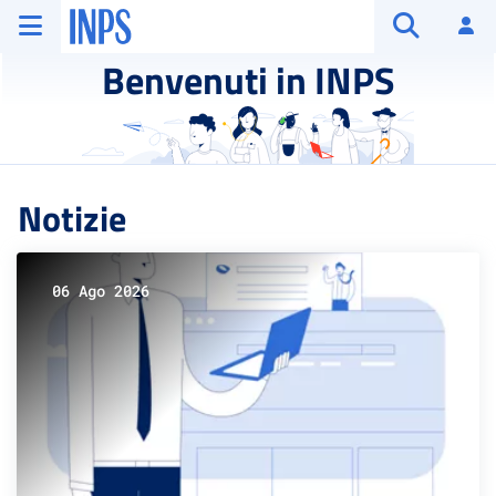
Vai al menu principale
Vai al contenuto principale
Vai al pie' di pagina
INPS ()
Ac
Apri cerca
Benvenuti in INPS
Notizie
06 Ago 2026