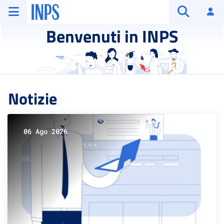
Vai al menu principale
Vai al contenuto principale
Vai al pie' di pagina
INPS ()
Ac
Apri cerca
Benvenuti in INPS
Notizie
06 Ago 2026