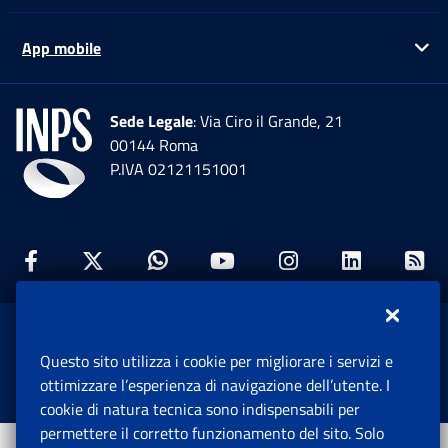
App mobile
Ap
Sede Legale
: Via Ciro il Grande, 21
00144 Roma
P.IVA 02121151001
Facebook: Apre una nuova finestra
Twitter: Apre una nuova finestra
Whatsapp: Apre una nuova fi
Youtube: Apre una nuo
Instagram: Apre
Linkedin:
Rs
www.inps.gov.it © 1997-2026
Questo sito utilizza i cookie per migliorare i servizi e
Istituto Nazionale Previdenza Sociale.
ottimizzare l’esperienza di navigazione dell’utente. I
Tutti i diritti riservati.
cookie di natura tecnica sono indispensabili per
permettere il corretto funzionamento del sito. Solo