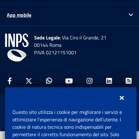
App mobile
Ap
Sede Legale
: Via Ciro il Grande, 21
00144 Roma
P.IVA 02121151001
Facebook: Apre una nuova finestra
Twitter: Apre una nuova finestra
Whatsapp: Apre una nuova fi
Youtube: Apre una nuo
Instagram: Apre
Linkedin:
Rs
www.inps.gov.it © 1997-2026
Questo sito utilizza i cookie per migliorare i servizi e
Istituto Nazionale Previdenza Sociale.
ottimizzare l’esperienza di navigazione dell’utente. I
Tutti i diritti riservati.
cookie di natura tecnica sono indispensabili per
permettere il corretto funzionamento del sito. Solo