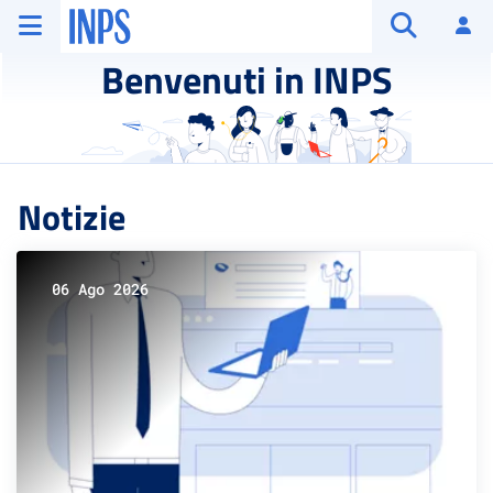
Vai al menu principale
Vai al contenuto principale
Vai al pie' di pagina
INPS ()
Ac
Apri cerca
Benvenuti in INPS
Notizie
06 Ago 2026