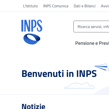
Vai al menu principale
Vai al contenuto principale
Vai al pie' di pagina
L'Istituto
INPS Comunica
Dati e Bilanci
Avvi
INPS ()
Pensione e Prev
Benvenuti in INPS
Notizie