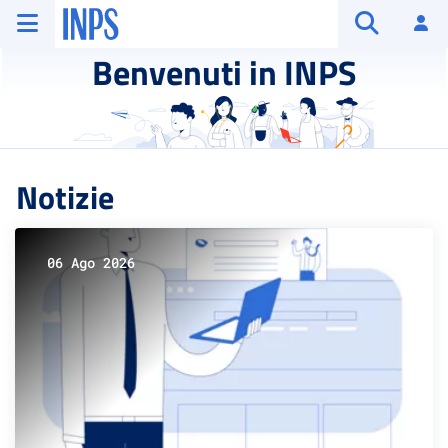
Vai al menu principale
Vai al contenuto principale
Vai al pie' di pagina
INPS ()
Ac
Apri cerca
Benvenuti in INPS
Notizie
06 Ago 2026