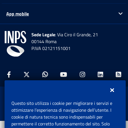
App mobile
Ap
Sede Legale
: Via Ciro il Grande, 21
00144 Roma
P.IVA 02121151001
Facebook: Apre una nuova finestra
Twitter: Apre una nuova finestra
Whatsapp: Apre una nuova fi
Youtube: Apre una nuo
Instagram: Apre
Linkedin:
Rs
www.inps.gov.it © 1997-2026
Questo sito utilizza i cookie per migliorare i servizi e
Istituto Nazionale Previdenza Sociale.
ottimizzare l’esperienza di navigazione dell’utente. I
Tutti i diritti riservati.
cookie di natura tecnica sono indispensabili per
permettere il corretto funzionamento del sito. Solo