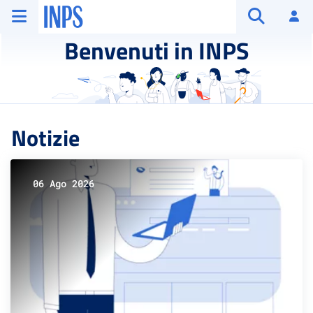
Vai al menu principale
Vai al contenuto principale
Vai al pie' di pagina
INPS ()
Ac
Apri cerca
Benvenuti in INPS
Notizie
06 Ago 2026