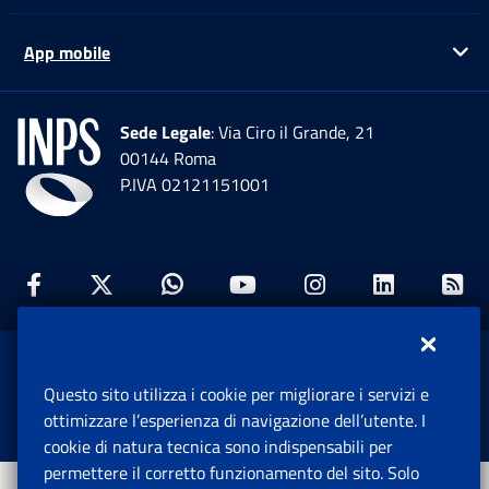
App mobile
Ap
Sede Legale
: Via Ciro il Grande, 21
00144 Roma
P.IVA 02121151001
Facebook: Apre una nuova finestra
Twitter: Apre una nuova finestra
Whatsapp: Apre una nuova fi
Youtube: Apre una nuo
Instagram: Apre
Linkedin:
Rs
www.inps.gov.it © 1997-2026
Questo sito utilizza i cookie per migliorare i servizi e
Istituto Nazionale Previdenza Sociale.
ottimizzare l’esperienza di navigazione dell’utente. I
Tutti i diritti riservati.
cookie di natura tecnica sono indispensabili per
permettere il corretto funzionamento del sito. Solo