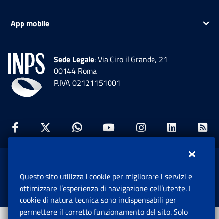
App mobile
Ap
Sede Legale
: Via Ciro il Grande, 21
00144 Roma
P.IVA 02121151001
Facebook: Apre una nuova finestra
Twitter: Apre una nuova finestra
Whatsapp: Apre una nuova fi
Youtube: Apre una nuo
Instagram: Apre
Linkedin:
Rs
www.inps.gov.it © 1997-2026
Questo sito utilizza i cookie per migliorare i servizi e
Istituto Nazionale Previdenza Sociale.
ottimizzare l’esperienza di navigazione dell’utente. I
Tutti i diritti riservati.
cookie di natura tecnica sono indispensabili per
permettere il corretto funzionamento del sito. Solo