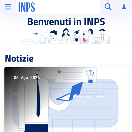
Vai al menu principale
Vai al contenuto principale
Vai al pie' di pagina
INPS ()
Ac
Apri cerca
Benvenuti in INPS
Notizie
06 Ago 2026