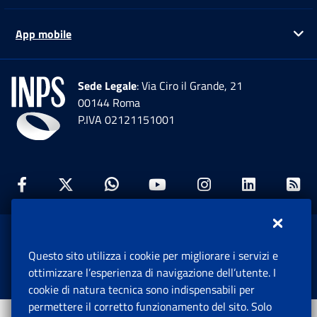
App mobile
Ap
Sede Legale
: Via Ciro il Grande, 21
00144 Roma
P.IVA 02121151001
Facebook: Apre una nuova finestra
Twitter: Apre una nuova finestra
Whatsapp: Apre una nuova fi
Youtube: Apre una nuo
Instagram: Apre
Linkedin:
Rs
www.inps.gov.it © 1997-2026
Questo sito utilizza i cookie per migliorare i servizi e
Istituto Nazionale Previdenza Sociale.
ottimizzare l’esperienza di navigazione dell’utente. I
Tutti i diritti riservati.
cookie di natura tecnica sono indispensabili per
permettere il corretto funzionamento del sito. Solo