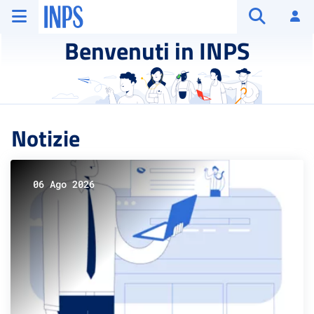
Vai al menu principale
Vai al contenuto principale
Vai al pie' di pagina
INPS ()
Ac
Apri cerca
Benvenuti in INPS
Notizie
06 Ago 2026