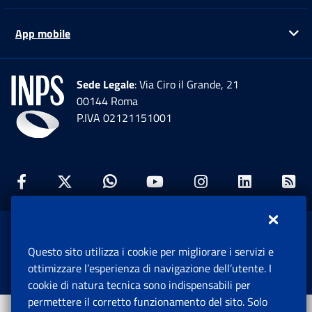
App mobile
Ap
Sede Legale
: Via Ciro il Grande, 21
00144 Roma
P.IVA 02121151001
Facebook: Apre una nuova finestra
Twitter: Apre una nuova finestra
Whatsapp: Apre una nuova fi
Youtube: Apre una nuo
Instagram: Apre
Linkedin:
Rs
www.inps.gov.it © 1997-2026
Questo sito utilizza i cookie per migliorare i servizi e
Istituto Nazionale Previdenza Sociale.
ottimizzare l’esperienza di navigazione dell’utente. I
Tutti i diritti riservati.
cookie di natura tecnica sono indispensabili per
permettere il corretto funzionamento del sito. Solo