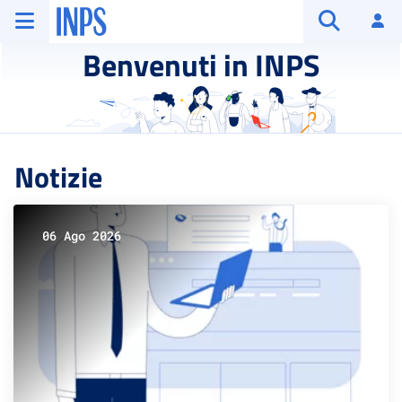
Vai al menu principale
Vai al contenuto principale
Vai al pie' di pagina
INPS ()
Ac
Apri cerca
Benvenuti in INPS
Notizie
06 Ago 2026