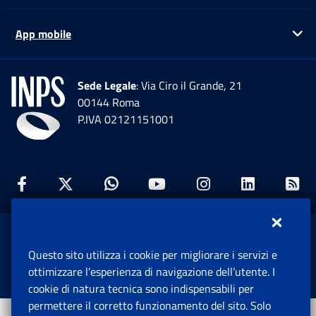
App mobile
Ap
Sede Legale
: Via Ciro il Grande, 21
00144 Roma
P.IVA 02121151001
Facebook: Apre una nuova finestra
Twitter: Apre una nuova finestra
Whatsapp: Apre una nuova fi
Youtube: Apre una nuo
Instagram: Apre
Linkedin:
Rs
www.inps.gov.it © 1997-2026
Questo sito utilizza i cookie per migliorare i servizi e
Istituto Nazionale Previdenza Sociale.
ottimizzare l’esperienza di navigazione dell’utente. I
Tutti i diritti riservati.
cookie di natura tecnica sono indispensabili per
permettere il corretto funzionamento del sito. Solo