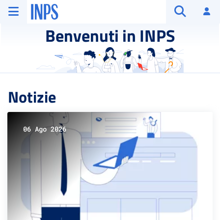
Vai al menu principale
Vai al contenuto principale
Vai al pie' di pagina
INPS ()
Ac
Apri cerca
Benvenuti in INPS
Notizie
06 Ago 2026