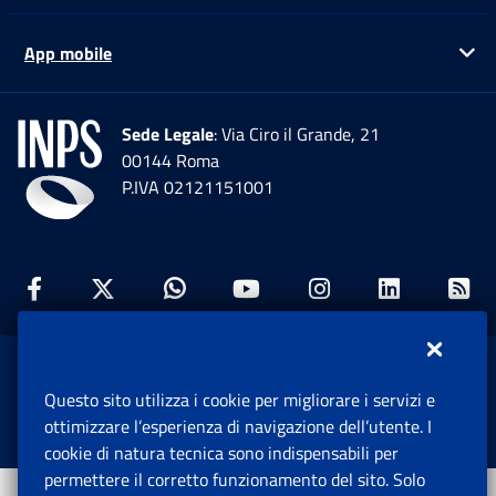
App mobile
Ap
Sede Legale
: Via Ciro il Grande, 21
00144 Roma
P.IVA 02121151001
Facebook: Apre una nuova finestra
Twitter: Apre una nuova finestra
Whatsapp: Apre una nuova fi
Youtube: Apre una nuo
Instagram: Apre
Linkedin:
Rs
www.inps.gov.it © 1997-2026
Questo sito utilizza i cookie per migliorare i servizi e
Istituto Nazionale Previdenza Sociale.
ottimizzare l’esperienza di navigazione dell’utente. I
Tutti i diritti riservati.
cookie di natura tecnica sono indispensabili per
permettere il corretto funzionamento del sito. Solo