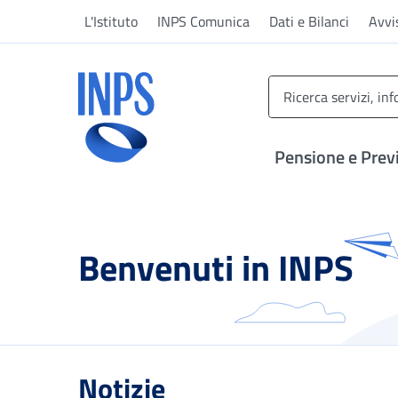
Vai al menu principale
Vai al contenuto principale
Vai al pie' di pagina
L'Istituto
INPS Comunica
Dati e Bilanci
Avvi
INPS ()
Pensione e Prev
Benvenuti in INPS
Notizie