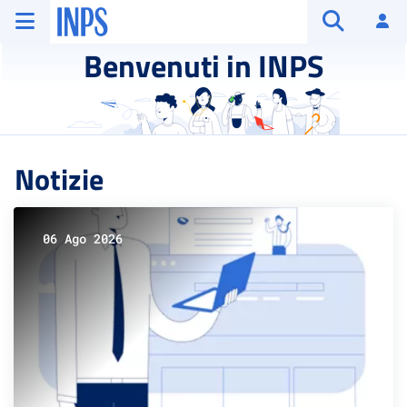
Vai al menu principale
Vai al contenuto principale
Vai al pie' di pagina
INPS ()
Ac
Apri cerca
Benvenuti in INPS
Notizie
06 Ago 2026