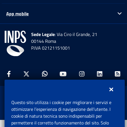
App mobile
Ap
Sede Legale
: Via Ciro il Grande, 21
00144 Roma
P.IVA 02121151001
Facebook: Apre una nuova finestra
Twitter: Apre una nuova finestra
Whatsapp: Apre una nuova fi
Youtube: Apre una nuo
Instagram: Apre
Linkedin:
Rs
www.inps.gov.it © 1997-2026
Questo sito utilizza i cookie per migliorare i servizi e
Istituto Nazionale Previdenza Sociale.
ottimizzare l’esperienza di navigazione dell’utente. I
Tutti i diritti riservati.
cookie di natura tecnica sono indispensabili per
permettere il corretto funzionamento del sito. Solo