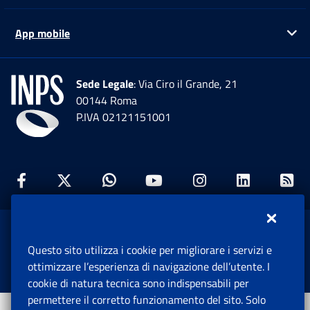
App mobile
Ap
Sede Legale
: Via Ciro il Grande, 21
00144 Roma
P.IVA 02121151001
Facebook: Apre una nuova finestra
Twitter: Apre una nuova finestra
Whatsapp: Apre una nuova fi
Youtube: Apre una nuo
Instagram: Apre
Linkedin:
Rs
www.inps.gov.it © 1997-2026
Questo sito utilizza i cookie per migliorare i servizi e
Istituto Nazionale Previdenza Sociale.
ottimizzare l’esperienza di navigazione dell’utente. I
Tutti i diritti riservati.
cookie di natura tecnica sono indispensabili per
permettere il corretto funzionamento del sito. Solo