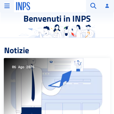
Vai al menu principale
Vai al contenuto principale
Vai al pie' di pagina
INPS ()
Ac
Apri cerca
Benvenuti in INPS
Notizie
06 Ago 2026