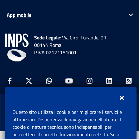
App mobile
Ap
Sede Legale
: Via Ciro il Grande, 21
00144 Roma
P.IVA 02121151001
Facebook: Apre una nuova finestra
Twitter: Apre una nuova finestra
Whatsapp: Apre una nuova fi
Youtube: Apre una nuo
Instagram: Apre
Linkedin:
Rs
www.inps.gov.it © 1997-2026
Questo sito utilizza i cookie per migliorare i servizi e
Istituto Nazionale Previdenza Sociale.
ottimizzare l’esperienza di navigazione dell’utente. I
Tutti i diritti riservati.
cookie di natura tecnica sono indispensabili per
permettere il corretto funzionamento del sito. Solo