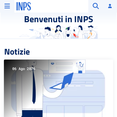
Vai al menu principale
Vai al contenuto principale
Vai al pie' di pagina
INPS ()
Ac
Apri cerca
Benvenuti in INPS
Notizie
06 Ago 2026