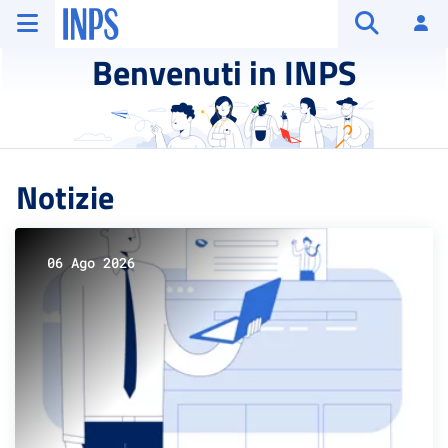
Vai al menu principale
Vai al contenuto principale
Vai al pie' di pagina
INPS ()
Ac
Apri cerca
Benvenuti in INPS
Notizie
06 Ago 2026