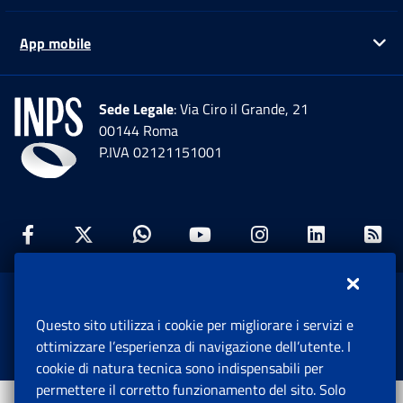
App mobile
Ap
Sede Legale
: Via Ciro il Grande, 21
00144 Roma
P.IVA 02121151001
Facebook: Apre una nuova finestra
Twitter: Apre una nuova finestra
Whatsapp: Apre una nuova fi
Youtube: Apre una nuo
Instagram: Apre
Linkedin:
Rs
www.inps.gov.it © 1997-2026
Questo sito utilizza i cookie per migliorare i servizi e
Istituto Nazionale Previdenza Sociale.
ottimizzare l’esperienza di navigazione dell’utente. I
Tutti i diritti riservati.
cookie di natura tecnica sono indispensabili per
permettere il corretto funzionamento del sito. Solo