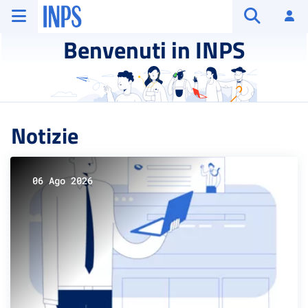
Vai al menu principale
Vai al contenuto principale
Vai al pie' di pagina
INPS ()
Ac
Apri cerca
Benvenuti in INPS
Notizie
06 Ago 2026