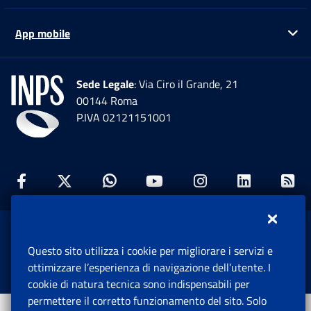
App mobile
Ap
Sede Legale
: Via Ciro il Grande, 21
00144 Roma
P.IVA 02121151001
Facebook: Apre una nuova finestra
Twitter: Apre una nuova finestra
Whatsapp: Apre una nuova fi
Youtube: Apre una nuo
Instagram: Apre
Linkedin:
Rs
www.inps.gov.it © 1997-2026
Questo sito utilizza i cookie per migliorare i servizi e
Istituto Nazionale Previdenza Sociale.
ottimizzare l’esperienza di navigazione dell’utente. I
Tutti i diritti riservati.
cookie di natura tecnica sono indispensabili per
permettere il corretto funzionamento del sito. Solo