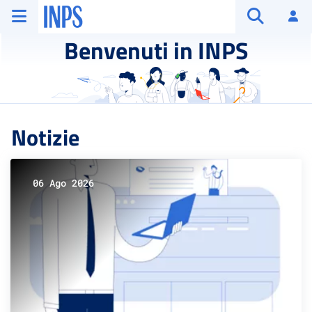
Vai al menu principale
Vai al contenuto principale
Vai al pie' di pagina
INPS ()
Ac
Apri cerca
Benvenuti in INPS
Notizie
06 Ago 2026