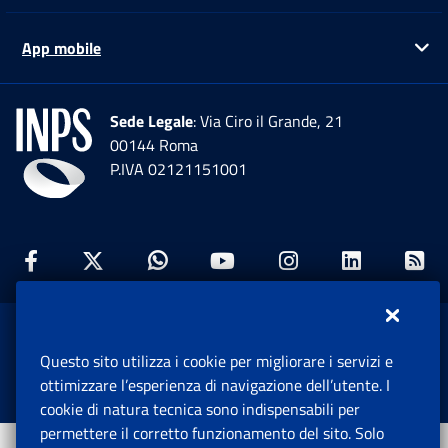
App mobile
Ap
Sede Legale
: Via Ciro il Grande, 21
00144 Roma
P.IVA 02121151001
Facebook: Apre una nuova finestra
Twitter: Apre una nuova finestra
Whatsapp: Apre una nuova fi
Youtube: Apre una nuo
Instagram: Apre
Linkedin:
Rs
www.inps.gov.it © 1997-2026
Questo sito utilizza i cookie per migliorare i servizi e
Istituto Nazionale Previdenza Sociale.
ottimizzare l’esperienza di navigazione dell’utente. I
Tutti i diritti riservati.
cookie di natura tecnica sono indispensabili per
permettere il corretto funzionamento del sito. Solo