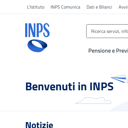
Vai al menu principale
Vai al contenuto principale
Vai al pie' di pagina
L'Istituto
INPS Comunica
Dati e Bilanci
Avvi
INPS ()
Pensione e Prev
Benvenuti in INPS
Notizie