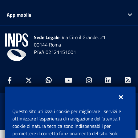
App mobile
Ap
Sede Legale
: Via Ciro il Grande, 21
00144 Roma
P.IVA 02121151001
Facebook: Apre una nuova finestra
Twitter: Apre una nuova finestra
Whatsapp: Apre una nuova fi
Youtube: Apre una nuo
Instagram: Apre
Linkedin:
Rs
www.inps.gov.it © 1997-2026
Questo sito utilizza i cookie per migliorare i servizi e
Istituto Nazionale Previdenza Sociale.
ottimizzare l’esperienza di navigazione dell’utente. I
Tutti i diritti riservati.
cookie di natura tecnica sono indispensabili per
permettere il corretto funzionamento del sito. Solo