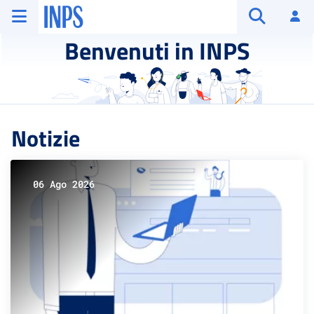
Vai al menu principale
Vai al contenuto principale
Vai al pie' di pagina
INPS ()
Ac
Apri cerca
Benvenuti in INPS
Notizie
06 Ago 2026