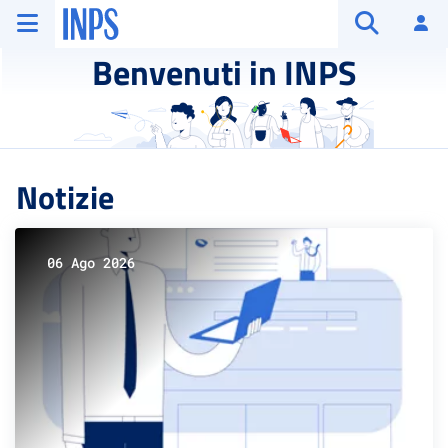
Vai al menu principale
Vai al contenuto principale
Vai al pie' di pagina
INPS ()
Ac
Apri cerca
Benvenuti in INPS
Notizie
06 Ago 2026