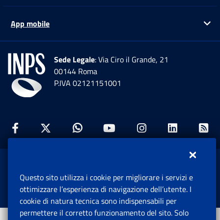
App mobile
Ap
Sede Legale
: Via Ciro il Grande, 21
00144 Roma
P.IVA 02121151001
Facebook: Apre una nuova finestra
Twitter: Apre una nuova finestra
Whatsapp: Apre una nuova fi
Youtube: Apre una nuo
Instagram: Apre
Linkedin:
Rs
www.inps.gov.it © 1997-2026
Questo sito utilizza i cookie per migliorare i servizi e
Istituto Nazionale Previdenza Sociale.
ottimizzare l’esperienza di navigazione dell’utente. I
Tutti i diritti riservati.
cookie di natura tecnica sono indispensabili per
permettere il corretto funzionamento del sito. Solo