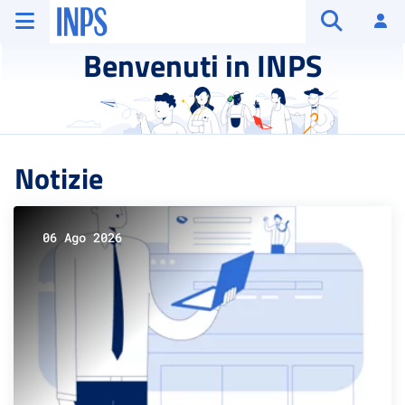
Vai al menu principale
Vai al contenuto principale
Vai al pie' di pagina
INPS ()
Ac
Apri cerca
Benvenuti in INPS
Notizie
06 Ago 2026