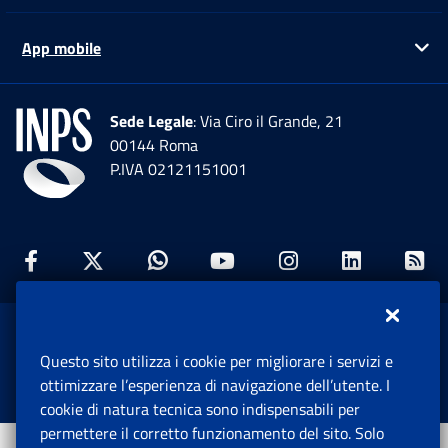
App mobile
Ap
Sede Legale
: Via Ciro il Grande, 21
00144 Roma
P.IVA 02121151001
Facebook: Apre una nuova finestra
Twitter: Apre una nuova finestra
Whatsapp: Apre una nuova fi
Youtube: Apre una nuo
Instagram: Apre
Linkedin:
Rs
www.inps.gov.it © 1997-2026
Questo sito utilizza i cookie per migliorare i servizi e
Istituto Nazionale Previdenza Sociale.
ottimizzare l’esperienza di navigazione dell’utente. I
Tutti i diritti riservati.
cookie di natura tecnica sono indispensabili per
permettere il corretto funzionamento del sito. Solo