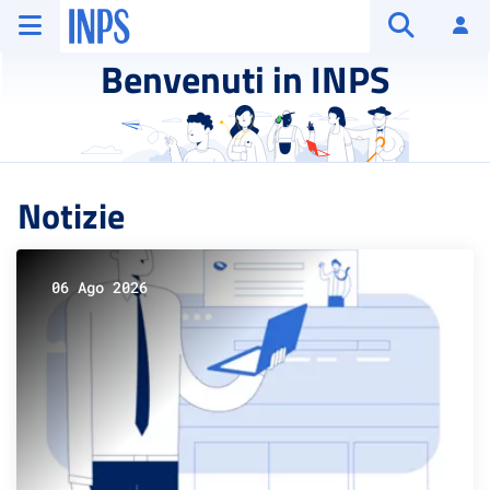
Vai al menu principale
Vai al contenuto principale
Vai al pie' di pagina
INPS ()
Ac
Apri cerca
Benvenuti in INPS
Notizie
06 Ago 2026