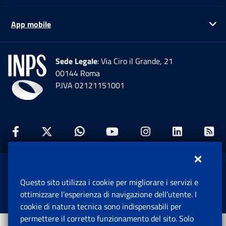
App mobile
Ap
Sede Legale
: Via Ciro il Grande, 21
00144 Roma
P.IVA 02121151001
Facebook: Apre una nuova finestra
Twitter: Apre una nuova finestra
Whatsapp: Apre una nuova fi
Youtube: Apre una nuo
Instagram: Apre
Linkedin:
Rs
www.inps.gov.it © 1997-2026
Questo sito utilizza i cookie per migliorare i servizi e
Istituto Nazionale Previdenza Sociale.
ottimizzare l’esperienza di navigazione dell’utente. I
Tutti i diritti riservati.
cookie di natura tecnica sono indispensabili per
permettere il corretto funzionamento del sito. Solo