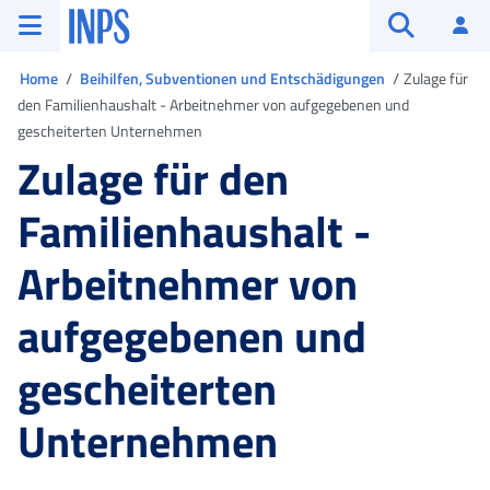
Zum Hauptmenü
Zum Hauptinhalt springen
Zu der Fußzeile
INPS ()
An
Suche öffn
Sie sind in
Home
Beihilfen, Subventionen und Entschädigungen
Zulage für
den Familienhaushalt - Arbeitnehmer von aufgegebenen und
gescheiterten Unternehmen
Zulage für den
Familienhaushalt -
Arbeitnehmer von
aufgegebenen und
gescheiterten
Unternehmen