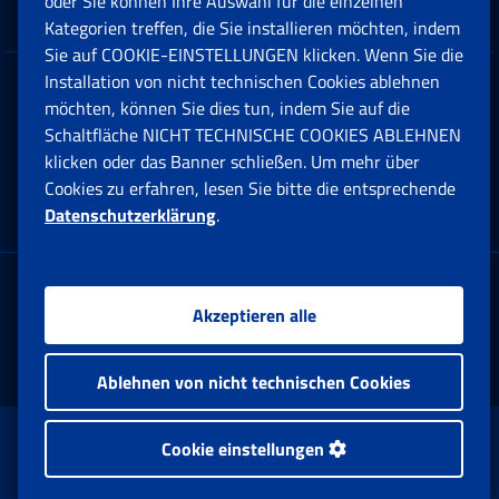
Unternehmen und Freiberufler
oder Sie können Ihre Auswahl für die einzelnen
Kategorien treffen, die Sie installieren möchten, indem
Sie auf COOKIE-EINSTELLUNGEN klicken. Wenn Sie die
Installation von nicht technischen Cookies ablehnen
Datenschutz
möchten, können Sie dies tun, indem Sie auf die
Schaltfläche NICHT TECHNISCHE COOKIES ABLEHNEN
Cookie einstellungen
klicken oder das Banner schließen. Um mehr über
Cookies zu erfahren, lesen Sie bitte die entsprechende
Datenschutzerklärung
.
Multikanal-Contact Center
Firmensitz:
Akzeptieren alle
Via Ciro il Grande, 21
00144 Roma
Ablehnen von nicht technischen Cookies
www.inps.gov.it © 1997-2025
Cookie einstellungen
Istituto Nazionale Previdenza Sociale.