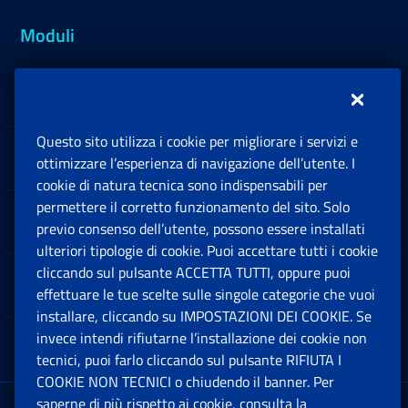
Moduli
Inps.design
Questo sito utilizza i cookie per migliorare i servizi e
Sedi e Contatti
ottimizzare l’esperienza di navigazione dell’utente. I
Ap
cookie di natura tecnica sono indispensabili per
permettere il corretto funzionamento del sito. Solo
Software
previo consenso dell’utente, possono essere installati
Ap
ulteriori tipologie di cookie. Puoi accettare tutti i cookie
cliccando sul pulsante ACCETTA TUTTI, oppure puoi
Note Legali
effettuare le tue scelte sulle singole categorie che vuoi
Ap
installare, cliccando su IMPOSTAZIONI DEI COOKIE. Se
invece intendi rifiutarne l’installazione dei cookie non
App mobile
Ap
tecnici, puoi farlo cliccando sul pulsante RIFIUTA I
COOKIE NON TECNICI o chiudendo il banner. Per
saperne di più rispetto ai cookie, consulta la