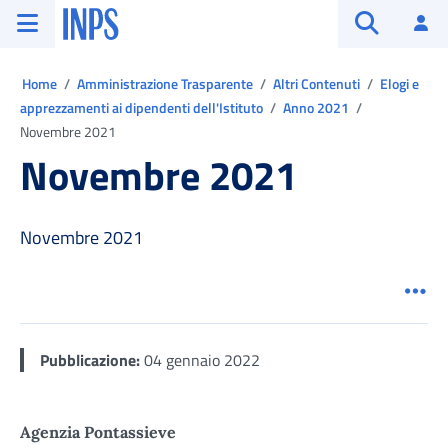
Vai al menu principale
Vai al contenuto principale
Vai al pie' di pagina
INPS ()
Ac
Apri cerca
Ti trovi in:
Home
Amministrazione Trasparente
Altri Contenuti
Elogi e
apprezzamenti ai dipendenti dell'Istituto
Anno 2021
Novembre 2021
Novembre 2021
Novembre 2021
Men
Pubblicazione:
04 gennaio 2022
Agenzia Pontassieve