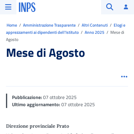
Vai al menu principale
Vai al contenuto principale
Vai al pie' di pagina
INPS ()
Ac
Apri cerca
Ti trovi in:
Home
Amministrazione Trasparente
Altri Contenuti
Elogi e
apprezzamenti ai dipendenti dell'Istituto
Anno 2025
Mese di
Agosto
Mese di Agosto
Men
Pubblicazione:
07 ottobre 2025
Ultimo aggiornamento:
07 ottobre 2025
Direzione provinciale Prato