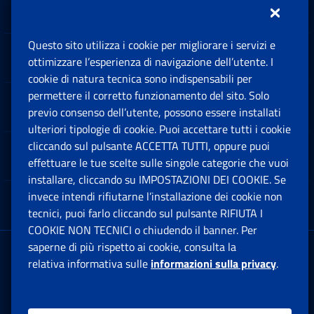
Inps.design
Questo sito utilizza i cookie per migliorare i servizi e
Sedi e Contatti
ottimizzare l’esperienza di navigazione dell’utente. I
Ap
cookie di natura tecnica sono indispensabili per
permettere il corretto funzionamento del sito. Solo
Software
previo consenso dell’utente, possono essere installati
Ap
ulteriori tipologie di cookie. Puoi accettare tutti i cookie
cliccando sul pulsante ACCETTA TUTTI, oppure puoi
Note Legali
effettuare le tue scelte sulle singole categorie che vuoi
Ap
installare, cliccando su IMPOSTAZIONI DEI COOKIE. Se
invece intendi rifiutarne l’installazione dei cookie non
App mobile
Ap
tecnici, puoi farlo cliccando sul pulsante RIFIUTA I
COOKIE NON TECNICI o chiudendo il banner. Per
saperne di più rispetto ai cookie, consulta la
Sede Legale
: Via Ciro il Grande, 21
relativa informativa sulle
informazioni sulla privacy
.
00144 Roma
P.IVA 02121151001