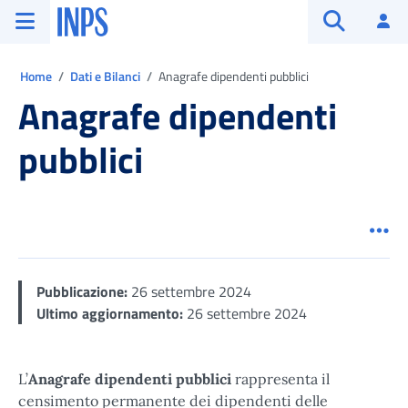
Vai al menu principale
Vai al contenuto principale
Vai al pie' di pagina
INPS ()
Ac
Apri cerca
Ti trovi in:
Home
Dati e Bilanci
Anagrafe dipendenti pubblici
Anagrafe dipendenti
pubblici
Men
Pubblicazione:
26 settembre 2024
Ultimo aggiornamento:
26 settembre 2024
L’
Anagrafe dipendenti pubblici
rappresenta il
censimento permanente dei dipendenti delle