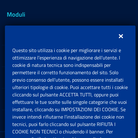
Moduli
Inps.design
Questo sito utilizza i cookie per migliorare i servizi e
Sedi e Contatti
ottimizzare l’esperienza di navigazione dell’utente. I
Ap
cookie di natura tecnica sono indispensabili per
permettere il corretto funzionamento del sito. Solo
Software
previo consenso dell’utente, possono essere installati
Ap
ulteriori tipologie di cookie. Puoi accettare tutti i cookie
cliccando sul pulsante ACCETTA TUTTI, oppure puoi
Note Legali
effettuare le tue scelte sulle singole categorie che vuoi
Ap
installare, cliccando su IMPOSTAZIONI DEI COOKIE. Se
invece intendi rifiutarne l’installazione dei cookie non
App mobile
Ap
tecnici, puoi farlo cliccando sul pulsante RIFIUTA I
COOKIE NON TECNICI o chiudendo il banner. Per