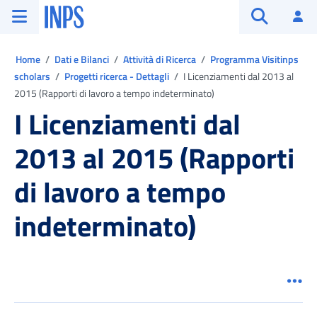
Vai al menu principale
Vai al contenuto principale
Vai al pie' di pagina
INPS ()
Ac
Apri cerca
Ti trovi in:
Home
Dati e Bilanci
Attività di Ricerca
Programma Visitinps
scholars
Progetti ricerca - Dettagli
I Licenziamenti dal 2013 al
2015 (Rapporti di lavoro a tempo indeterminato)
I Licenziamenti dal
2013 al 2015 (Rapporti
di lavoro a tempo
indeterminato)
Men