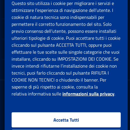
Questo sito utilizza i cookie per migliorare i servizi e
Sedi e Contatti
ottimizzare l’esperienza di navigazione dell’utente. I
Ap
cookie di natura tecnica sono indispensabili per
permettere il corretto funzionamento del sito. Solo
Software
previo consenso dell’utente, possono essere installati
Ap
ulteriori tipologie di cookie. Puoi accettare tutti i cookie
cliccando sul pulsante ACCETTA TUTTI, oppure puoi
Note Legali
effettuare le tue scelte sulle singole categorie che vuoi
Ap
installare, cliccando su IMPOSTAZIONI DEI COOKIE. Se
invece intendi rifiutarne l’installazione dei cookie non
App mobile
Ap
tecnici, puoi farlo cliccando sul pulsante RIFIUTA I
COOKIE NON TECNICI o chiudendo il banner. Per
saperne di più rispetto ai cookie, consulta la
Sede Legale
: Via Ciro il Grande, 21
relativa informativa sulle
informazioni sulla privacy
.
00144 Roma
P.IVA 02121151001
Accetta Tutti