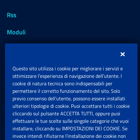
Rss
Moduli
Inps.design
Questo sito utilizza i cookie per migliorare i servizi e
Sedi e Contatti
ottimizzare l’esperienza di navigazione dell’utente. I
Ap
cookie di natura tecnica sono indispensabili per
permettere il corretto funzionamento del sito. Solo
Software
previo consenso dell’utente, possono essere installati
Ap
ulteriori tipologie di cookie. Puoi accettare tutti i cookie
cliccando sul pulsante ACCETTA TUTTI, oppure puoi
Note Legali
effettuare le tue scelte sulle singole categorie che vuoi
Ap
installare, cliccando su IMPOSTAZIONI DEI COOKIE. Se
invece intendi rifiutarne l’installazione dei cookie non
App mobile