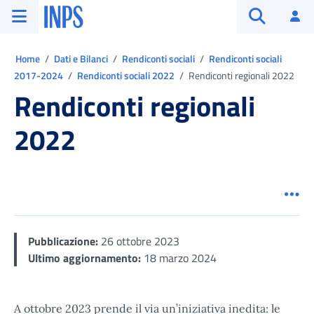
Vai al menu principale
Vai al contenuto principale
Vai al pie' di pagina
INPS ()
Ac
Apri cerca
Ti trovi in:
Home
Dati e Bilanci
Rendiconti sociali
Rendiconti sociali
2017-2024
Rendiconti sociali 2022
Rendiconti regionali 2022
Rendiconti regionali
2022
Men
Pubblicazione:
26 ottobre 2023
Ultimo aggiornamento:
18 marzo 2024
A ottobre 2023 prende il via un’iniziativa inedita: le