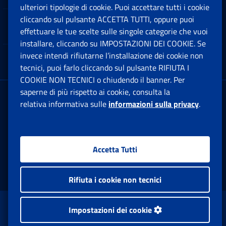
ulteriori tipologie di cookie. Puoi accettare tutti i cookie
cliccando sul pulsante ACCETTA TUTTI, oppure puoi
Note Legali
effettuare le tue scelte sulle singole categorie che vuoi
Ap
installare, cliccando su IMPOSTAZIONI DEI COOKIE. Se
invece intendi rifiutarne l’installazione dei cookie non
App mobile
Ap
tecnici, puoi farlo cliccando sul pulsante RIFIUTA I
COOKIE NON TECNICI o chiudendo il banner. Per
saperne di più rispetto ai cookie, consulta la
Sede Legale
: Via Ciro il Grande, 21
relativa informativa sulle
informazioni sulla privacy
.
00144 Roma
P.IVA 02121151001
Accetta Tutti
Facebook: Apre una nuova finestra
Twitter: Apre una nuova finestra
Whatsapp: Apre una nuova fi
Youtube: Apre una nuo
Instagram: Apre
Linkedin:
Rs
Rifiuta i cookie non tecnici
www.inps.gov.it © 1997-2026
Impostazioni dei cookie
Istituto Nazionale Previdenza Sociale.