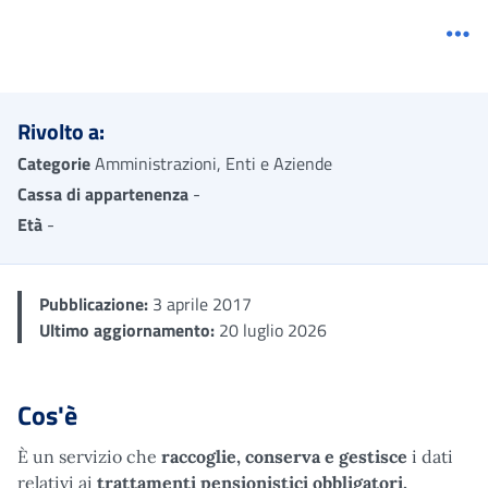
Me
Rivolto a:
Categorie
Amministrazioni, Enti e Aziende
Cassa di appartenenza
-
Età
-
Pubblicazione:
3 aprile 2017
Ultimo aggiornamento:
20 luglio 2026
Cos'è
È un servizio che
raccoglie, conserva e gestisce
i dati
relativi ai
trattamenti pensionistici obbligatori,