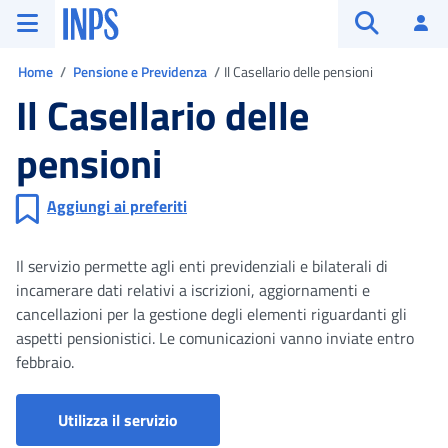
Vai al menu principale
Vai al contenuto principale
Vai al pie' di pagina
INPS ()
Ac
Apri cerca
Ti trovi in
Home
Pensione e Previdenza
Il Casellario delle pensioni
Il Casellario delle
pensioni
Aggiungi ai preferiti
Il servizio permette agli enti previdenziali e bilaterali di
incamerare dati relativi a iscrizioni, aggiornamenti e
cancellazioni per la gestione degli elementi riguardanti gli
aspetti pensionistici. Le comunicazioni vanno inviate entro
febbraio.
Casellario delle pensioni
Utilizza il servizio