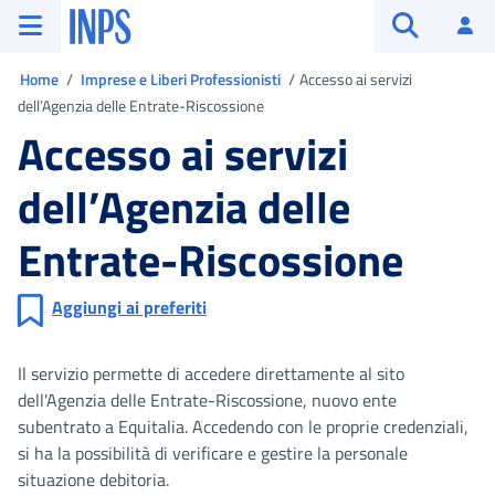
Vai al menu principale
Vai al contenuto principale
Vai al pie' di pagina
INPS ()
Ac
Apri cerca
Ti trovi in
Home
Imprese e Liberi Professionisti
Accesso ai servizi
dell’Agenzia delle Entrate-Riscossione
Accesso ai servizi
dell’Agenzia delle
Entrate-Riscossione
Aggiungi ai preferiti
Il servizio permette di accedere direttamente al sito
dell'Agenzia delle Entrate-Riscossione, nuovo ente
subentrato a Equitalia. Accedendo con le proprie credenziali,
si ha la possibilità di verificare e gestire la personale
situazione debitoria.