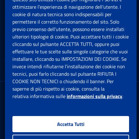
Sedi e Contatti
ottimizzare l’esperienza di navigazione dell’utente. I
Ap
cookie di natura tecnica sono indispensabili per
permettere il corretto funzionamento del sito. Solo
Software
previo consenso dell’utente, possono essere installati
Ap
ulteriori tipologie di cookie. Puoi accettare tutti i cookie
cliccando sul pulsante ACCETTA TUTTI, oppure puoi
Note Legali
effettuare le tue scelte sulle singole categorie che vuoi
Ap
installare, cliccando su IMPOSTAZIONI DEI COOKIE. Se
invece intendi rifiutarne l’installazione dei cookie non
App mobile
Ap
tecnici, puoi farlo cliccando sul pulsante RIFIUTA I
COOKIE NON TECNICI o chiudendo il banner. Per
saperne di più rispetto ai cookie, consulta la
Sede Legale
: Via Ciro il Grande, 21
relativa informativa sulle
informazioni sulla privacy
.
00144 Roma
P.IVA 02121151001
Accetta Tutti
Facebook: Apre una nuova finestra
Twitter: Apre una nuova finestra
Whatsapp: Apre una nuova fi
Youtube: Apre una nuo
Instagram: Apre
Linkedin:
Rs