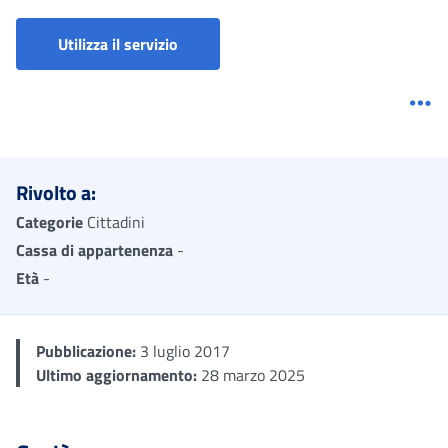
Agenzia delle entrate-Riscossione - Se
Utilizza il servizio
Me
Rivolto a:
Categorie
Cittadini
Cassa di appartenenza
-
Età
-
Pubblicazione:
3 luglio 2017
Ultimo aggiornamento:
28 marzo 2025