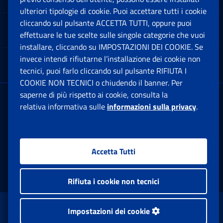
Ap
ulteriori tipologie di cookie. Puoi accettare tutti i cookie
cliccando sul pulsante ACCETTA TUTTI, oppure puoi
Note Legali
effettuare le tue scelte sulle singole categorie che vuoi
Ap
installare, cliccando su IMPOSTAZIONI DEI COOKIE. Se
invece intendi rifiutarne l’installazione dei cookie non
App mobile
Ap
tecnici, puoi farlo cliccando sul pulsante RIFIUTA I
COOKIE NON TECNICI o chiudendo il banner. Per
saperne di più rispetto ai cookie, consulta la
Sede Legale
: Via Ciro il Grande, 21
relativa informativa sulle
informazioni sulla privacy
.
00144 Roma
P.IVA 02121151001
Accetta Tutti
Facebook: Apre una nuova finestra
Twitter: Apre una nuova finestra
Whatsapp: Apre una nuova fi
Youtube: Apre una nuo
Instagram: Apre
Linkedin:
Rs
Rifiuta i cookie non tecnici
www.inps.gov.it © 1997-2026
Impostazioni dei cookie
Istituto Nazionale Previdenza Sociale.