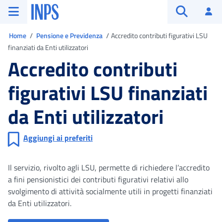
Vai al menu principale
Vai al contenuto principale
Vai al pie' di pagina
INPS ()
Ac
Apri cerca
Ti trovi in
Home
Pensione e Previdenza
Accredito contributi figurativi LSU
finanziati da Enti utilizzatori
Accredito contributi
figurativi LSU finanziati
da Enti utilizzatori
Aggiungi ai preferiti
Il servizio, rivolto agli LSU, permette di richiedere l’accredito
a fini pensionistici dei contributi figurativi relativi allo
svolgimento di attività socialmente utili in progetti finanziati
da Enti utilizzatori.