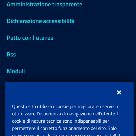
Amministrazione trasparente
Dichiarazione accessibilità
Patto con l'utenza
Rss
Moduli
Inps.design
Questo sito utilizza i cookie per migliorare i servizi e
Sedi e Contatti
ottimizzare l’esperienza di navigazione dell’utente. I
Ap
cookie di natura tecnica sono indispensabili per
permettere il corretto funzionamento del sito. Solo
Software
previo consenso dell’utente, possono essere installati