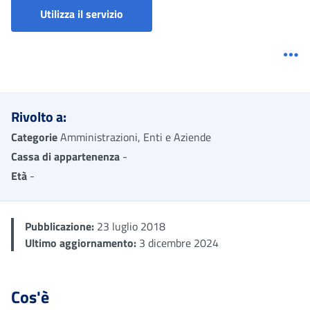
Domanda di accredito contributi figurati
Utilizza il servizio
Me
Rivolto a:
Categorie
Amministrazioni, Enti e Aziende
Cassa di appartenenza
-
Età
-
Pubblicazione:
23 luglio 2018
Ultimo aggiornamento:
3 dicembre 2024
Cos'è