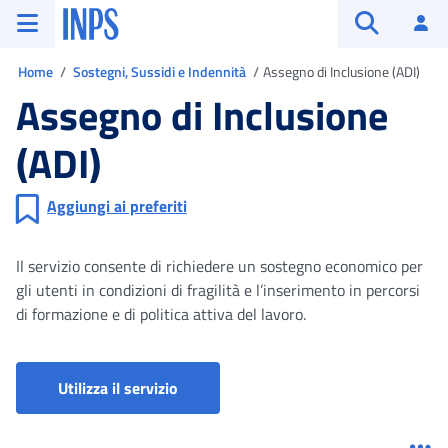
Vai al menu principale
Vai al contenuto principale
Vai al pie' di pagina
INPS ()
Ac
Apri cerca
Ti trovi in
Home
Sostegni, Sussidi e Indennità
Assegno di Inclusione (ADI)
Assegno di Inclusione
(ADI)
Aggiungi ai preferiti
Il servizio consente di richiedere un sostegno economico per
gli utenti in condizioni di fragilità e l’inserimento in percorsi
di formazione e di politica attiva del lavoro.
Utilizza il servizio