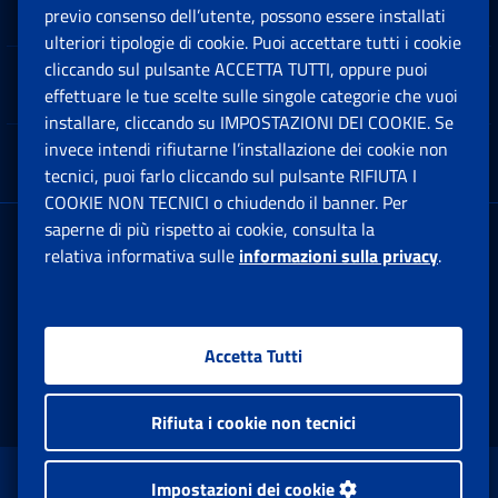
Software
previo consenso dell’utente, possono essere installati
Ap
ulteriori tipologie di cookie. Puoi accettare tutti i cookie
cliccando sul pulsante ACCETTA TUTTI, oppure puoi
Note Legali
effettuare le tue scelte sulle singole categorie che vuoi
Ap
installare, cliccando su IMPOSTAZIONI DEI COOKIE. Se
invece intendi rifiutarne l’installazione dei cookie non
App mobile
Ap
tecnici, puoi farlo cliccando sul pulsante RIFIUTA I
COOKIE NON TECNICI o chiudendo il banner. Per
saperne di più rispetto ai cookie, consulta la
Sede Legale
: Via Ciro il Grande, 21
relativa informativa sulle
informazioni sulla privacy
.
00144 Roma
P.IVA 02121151001
Accetta Tutti
Facebook: Apre una nuova finestra
Twitter: Apre una nuova finestra
Whatsapp: Apre una nuova fi
Youtube: Apre una nuo
Instagram: Apre
Linkedin:
Rs
Rifiuta i cookie non tecnici
www.inps.gov.it © 1997-2026
Impostazioni dei cookie