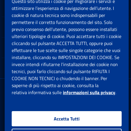
Questo sito utilizza i cookie per migliorare i servizi e
Sedi e Contatti
ottimizzare l’esperienza di navigazione dell’utente. I
Ap
cookie di natura tecnica sono indispensabili per
permettere il corretto funzionamento del sito. Solo
Software
previo consenso dell’utente, possono essere installati
Ap
ulteriori tipologie di cookie. Puoi accettare tutti i cookie
cliccando sul pulsante ACCETTA TUTTI, oppure puoi
Note Legali
effettuare le tue scelte sulle singole categorie che vuoi
Ap
installare, cliccando su IMPOSTAZIONI DEI COOKIE. Se
invece intendi rifiutarne l’installazione dei cookie non
App mobile
Ap
tecnici, puoi farlo cliccando sul pulsante RIFIUTA I
COOKIE NON TECNICI o chiudendo il banner. Per
saperne di più rispetto ai cookie, consulta la
Sede Legale
: Via Ciro il Grande, 21
relativa informativa sulle
informazioni sulla privacy
.
00144 Roma
P.IVA 02121151001
Accetta Tutti