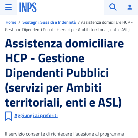
Vai al menu principale
Vai al contenuto principale
Vai al pie' di pagina
INPS ()
Ac
Apri cerca
Ti trovi in
Home
Sostegni, Sussidi e Indennità
Assistenza domiciliare HCP -
Gestione Dipendenti Pubblici (servizi per Ambiti territoriali, enti e ASL)
Assistenza domiciliare
HCP - Gestione
Dipendenti Pubblici
(servizi per Ambiti
territoriali, enti e ASL)
Aggiungi ai preferiti
Il servizio consente di richiedere l'adesione al programma