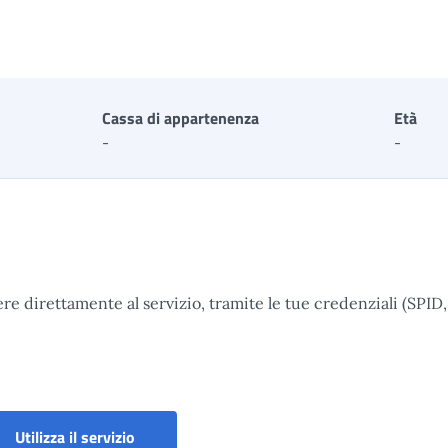
Cassa di appartenenza
Età
-
-
ere direttamente al servizio, tramite le tue credenziali (SPID,
Rateizzazione su pensione delle ritenute erar
Utilizza il servizio