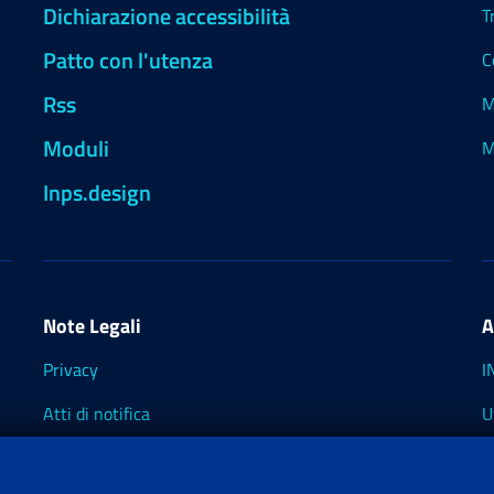
Dichiarazione accessibilità
T
Patto con l'utenza
C
Rss
M
Moduli
M
Inps.design
Note Legali
A
Privacy
I
Atti di notifica
U
Impostazioni dei cookie
I