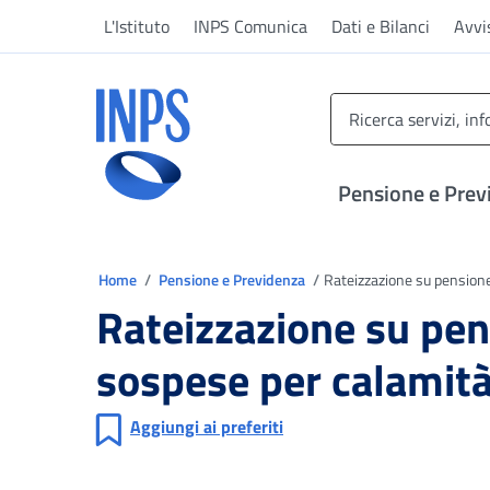
Vai al menu principale
Vai al contenuto principale
Vai al pie' di pagina
L'Istituto
INPS Comunica
Dati e Bilanci
Avvi
INPS ()
Pensione e Prev
Ti trovi in
Home
Pensione e Previdenza
Rateizzazione su pensione 
Rateizzazione su pens
sospese per calamit
Aggiungi ai preferiti