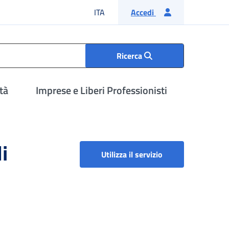
Lingua italiana
ITA
Accedi
Ricerca
tà
Imprese e Liberi Professionisti
i
Rateizzazione su p
Utilizza il servizio