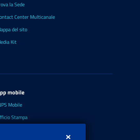
rova la Sede
ontact Center Multicanale
appa del sito
edia Kit
pp mobile
NPS Mobile
fficio Stampa
NPS - Museo Multimediale