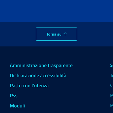
Torna su
Amministrazione trasparente
S
Dichiarazione accessibilità
T
Patto con l'utenza
C
Rss
M
Moduli
M