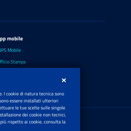
pp mobile
NPS Mobile
fficio Stampa
NPS - Museo Multimediale
NPS Cassetto Artigiani e Commercianti
e. I cookie di natura tecnica sono
ono essere installati ulteriori
ttuare le tue scelte sulle singole
ede Legale
: Via Ciro il Grande, 21
tallazione dei cookie non tecnici,
00144 Roma
iù rispetto ai cookie, consulta la
.IVA 02121151001