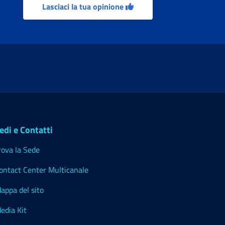
Lasciaci la tua opinione
edi e Contatti
rova la Sede
ontact Center Multicanale
appa del sito
edia Kit