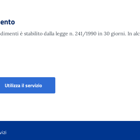
mento
imenti è stabilito dalla legge n. 241/1990 in 30 giorni. In al
imento
Richiesta Visite Mediche di Controllo (Polo 
Utilizza il servizio
vizi