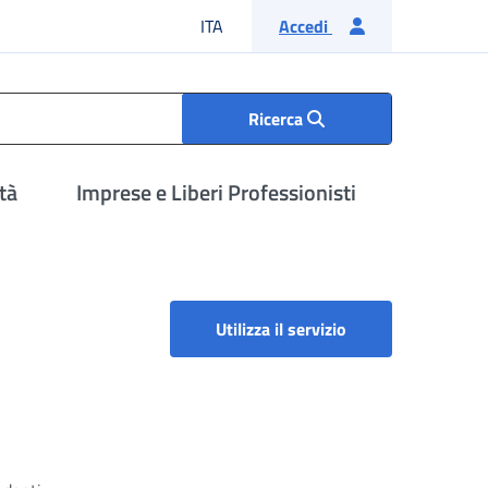
Lingua italiana
ITA
Accedi
Ricerca
tà
Imprese e Liberi Professionisti
Richiesta Visite M
Utilizza il servizio