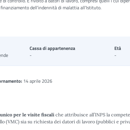
 di controllo. È rivolto a datori di lavoro, compresi quelli i cui dipe
inanziamento dell’indennità di malattia all’Istituto.
Cassa di appartenenza
Età
ende
-
-
ornamento:
14 aprile 2026
unico per le visite fiscali
che attribuisce all’INPS la compet
o (VMC) sia su richiesta dei datori di lavoro (pubblici e priva