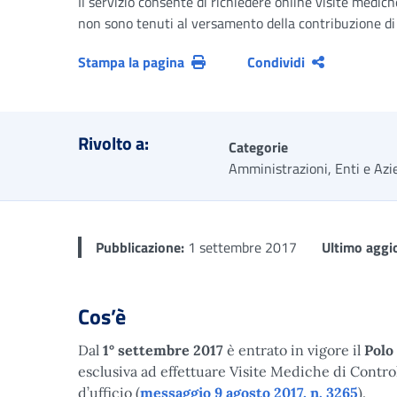
Il servizio consente di richiedere online visite mediche
non sono tenuti al versamento della contribuzione di f
Stampa la pagina
Condividi
Rivolto a:
Categorie
Amministrazioni, Enti e Azi
Pubblicazione:
1 settembre 2017
Ultimo aggi
Cos’è
Dal
1° settembre 2017
è entrato in vigore il
Polo 
esclusiva ad effettuare Visite Mediche di Controll
d’ufficio (
messaggio 9 agosto 2017, n. 3265
).