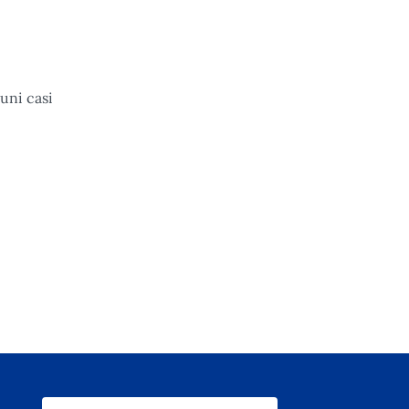
cuni casi
unico VMC)