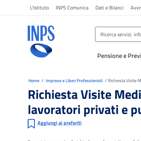
Vai al menu principale
Vai al contenuto principale
Vai al pie' di pagina
L'Istituto
INPS Comunica
Dati e Bilanci
Avvi
INPS ()
Pensione e Prev
Ti trovi in
Home
Imprese e Liberi Professionisti
Richiesta Visite M
Richiesta Visite Med
lavoratori privati e 
Aggiungi ai preferiti