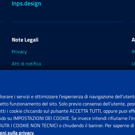
Inps.design
Note Legali
A
Privacy
I
Atti di notifica
U
Impostazioni dei cookie
I
I
liorare i servizi e ottimizzare l’esperienza di navigazione dell’utent
retto funzionamento del sito. Solo previo consenso dell’utente, poss
tutti i cookie cliccando sul pulsante ACCETTA TUTTI, oppure puoi effe
S
ando su IMPOSTAZIONI DEI COOKIE. Se invece intendi rifiutarne l’ins
FIUTA I COOKIE NON TECNICI o chiudendo il banner. Per saperne di p
P
oni sulla privacy
.