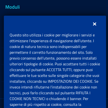
Moduli
Inps.design
Questo sito utilizza i cookie per migliorare i servizi e
Sedi e Contatti
ottimizzare l’esperienza di navigazione dell’utente. I
Ap
cookie di natura tecnica sono indispensabili per
permettere il corretto funzionamento del sito. Solo
Software
previo consenso dell’utente, possono essere installati
Ap
ulteriori tipologie di cookie. Puoi accettare tutti i cookie
cliccando sul pulsante ACCETTA TUTTI, oppure puoi
Note Legali
effettuare le tue scelte sulle singole categorie che vuoi
Ap
installare, cliccando su IMPOSTAZIONI DEI COOKIE. Se
invece intendi rifiutarne l’installazione dei cookie non
App mobile
Ap
tecnici, puoi farlo cliccando sul pulsante RIFIUTA I
COOKIE NON TECNICI o chiudendo il banner. Per
saperne di più rispetto ai cookie, consulta la
Sede Legale
: Via Ciro il Grande, 21