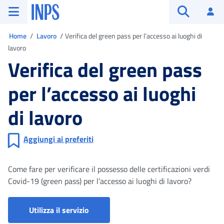
Vai al menu principale
Vai al contenuto principale
Vai al pie' di pagina
INPS ()
Ac
Apri cerca
Ti trovi in
Home
Lavoro
Verifica del green pass per l’accesso ai luoghi di
lavoro
Verifica del green pass
per l’accesso ai luoghi
di lavoro
Aggiungi ai preferiti
Come fare per verificare il possesso delle certificazioni verdi
Covid-19 (green pass) per l’accesso ai luoghi di lavoro?
Green pass 50+ - Verifica validità
Utilizza il servizio