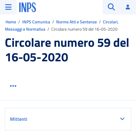
Vai al menu principale
Vai al contenuto principale
Vai al pie' di pagina
INPS ()
Ac
Apri cerca
Ti trovi in:
Home
INPS Comunica
Norme Atti e Sentenze
Circolari,
Messaggi e Normativa
Circolare numero 59 del 16-05-2020
Circolare numero 59 del
16-05-2020
Menu link servizio sezione
Dettaglio
Mittenti