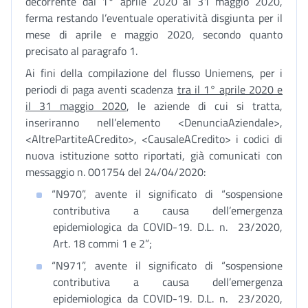
decorrente dal 1° aprile 2020 al 31 maggio 2020,
ferma restando l’eventuale operatività disgiunta per il
mese di aprile e maggio 2020, secondo quanto
precisato al paragrafo 1.
Ai fini della compilazione del flusso Uniemens, per i
periodi di paga aventi scadenza
tra il 1° aprile 2020 e
il 31 maggio 2020
, le aziende di cui si tratta,
inseriranno nell’elemento <DenunciaAziendale>,
<AltrePartiteACredito>, <CausaleACredito> i codici di
nuova istituzione sotto riportati, già comunicati con
messaggio n. 001754 del 24/04/2020:
“N970”, avente il significato di “sospensione
contributiva a causa dell’emergenza
epidemiologica da COVID-19. D.L. n. 23/2020,
Art. 18 commi 1 e 2”;
“N971”, avente il significato di “sospensione
contributiva a causa dell’emergenza
epidemiologica da COVID-19. D.L. n. 23/2020,