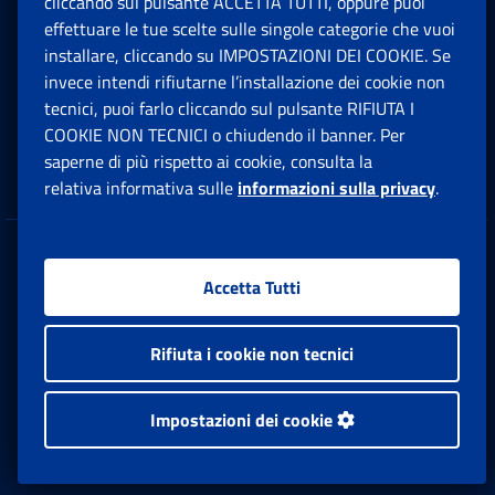
cliccando sul pulsante ACCETTA TUTTI, oppure puoi
effettuare le tue scelte sulle singole categorie che vuoi
Lavoro
installare, cliccando su IMPOSTAZIONI DEI COOKIE. Se
invece intendi rifiutarne l’installazione dei cookie non
Sostegni, Sussidi e Indennità
tecnici, puoi farlo cliccando sul pulsante RIFIUTA I
COOKIE NON TECNICI o chiudendo il banner. Per
saperne di più rispetto ai cookie, consulta la
Imprese e Liberi Professionisti
relativa informativa sulle
informazioni sulla privacy
.
Amministrazione trasparente
Accetta Tutti
Dichiarazione accessibilità
Rifiuta i cookie non tecnici
Patto con l'utenza
Impostazioni dei cookie
Rss