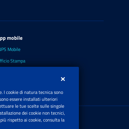
pp mobile
NPS Mobile
fficio Stampa
NPS - Museo Multimediale
NPS Cassetto Artigiani e Commercianti
e. I cookie di natura tecnica sono
ono essere installati ulteriori
ttuare le tue scelte sulle singole
ede Legale
: Via Ciro il Grande, 21
tallazione dei cookie non tecnici,
00144 Roma
iù rispetto ai cookie, consulta la
.IVA 02121151001