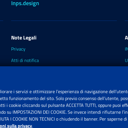
Inps.design
Note Legali
A
Privacy
I
Atti di notifica
U
Impostazioni dei cookie
I
I
liorare i servizi e ottimizzare l’esperienza di navigazione dell’utent
retto funzionamento del sito. Solo previo consenso dell’utente, poss
tutti i cookie cliccando sul pulsante ACCETTA TUTTI, oppure puoi effe
S
ando su IMPOSTAZIONI DEI COOKIE. Se invece intendi rifiutarne l’ins
FIUTA I COOKIE NON TECNICI o chiudendo il banner. Per saperne di p
P
oni sulla privacy
.