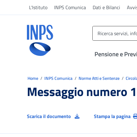
Vai al menu principale
Vai al contenuto principale
Vai al pie' di pagina
L'Istituto
INPS Comunica
Dati e Bilanci
Avvi
INPS ()
Pensione e Prev
Ti trovi in:
Home
INPS Comunica
Norme Atti e Sentenze
Circol
Messaggio numero 1
Scarica il documento
Stampa la pagina