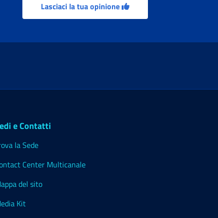
Lasciaci la tua opinione
edi e Contatti
rova la Sede
ontact Center Multicanale
appa del sito
edia Kit