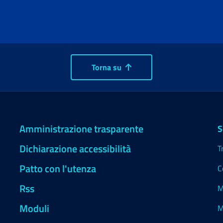
Torna su
Amministrazione trasparente
S
Dichiarazione accessibilità
T
Patto con l'utenza
C
Rss
M
Moduli
M