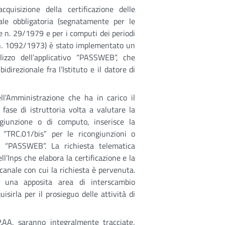
quisizione della certificazione delle
rale obbligatoria (segnatamente per le
gge n. 29/1979 e per i computi dei periodi
.R. n. 1092/1973) è stato implementato un
lizzo dell’applicativo “PASSWEB”, che
idirezionale fra l’Istituto e il datore di
ell’Amministrazione che ha in carico il
fase di istruttoria volta a valutare la
ngiunzione o di computo, inserisce la
o “TRC.01/bis” per le ricongiunzioni o
vo “PASSWEB”. La richiesta telematica
ll’Inps che elabora la certificazione e la
canale con cui la richiesta è pervenuta.
in una apposita area di interscambio
sirla per il prosieguo delle attività di
P.AA. saranno integralmente tracciate,